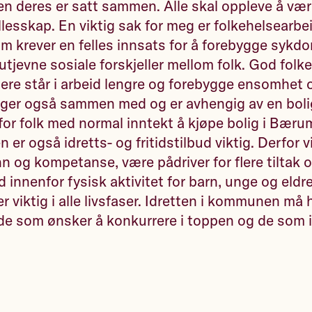
en deres er satt sammen. Alle skal oppleve å være
llesskap. En viktig sak for meg er folkehelsearbei
 krever en felles innsats for å forebygge sykd
 utjevne sosiale forskjeller mellom folk. God folk
flere står i arbeid lengre og forebygge ensomhet 
ger også sammen med og er avhengig av en boli
 for folk med normal inntekt å kjøpe bolig i Bæru
r også idretts- og fritidstilbud viktig. Derfor v
n og kompetanse, være pådriver for flere tiltak 
d innenfor fysisk aktivitet for barn, unge og eldr
 er viktig i alle livsfaser. Idretten i kommunen må 
e som ønsker å konkurrere i toppen og de som i