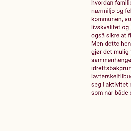
hvordan famili
nærmiljø og fe
kommunen, som
livskvalitet og
også sikre at 
Men dette hen
gjør det mulig
sammenhengen e
idrettsbakgrun
lavterskeltilbu
seg i aktivitet
som når både d