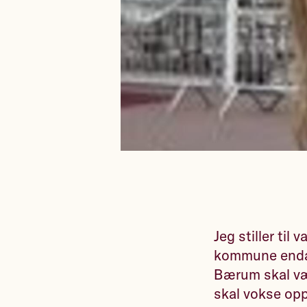
Jeg stiller ti
kommune enda b
Bærum skal væ
skal vokse opp