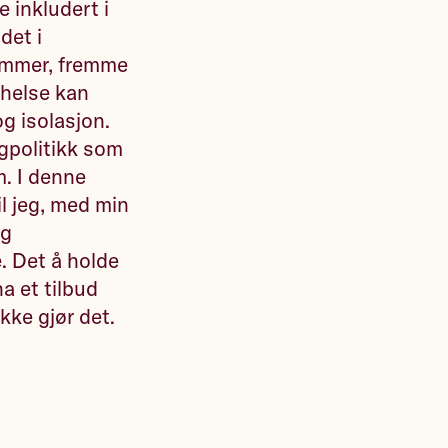
 inkludert i
det i
ommer, fremme
ehelse kan
og isolasjon.
gpolitikk som
m. I denne
il jeg, med min
og
e. Det å holde
ha et tilbud
kke gjør det.