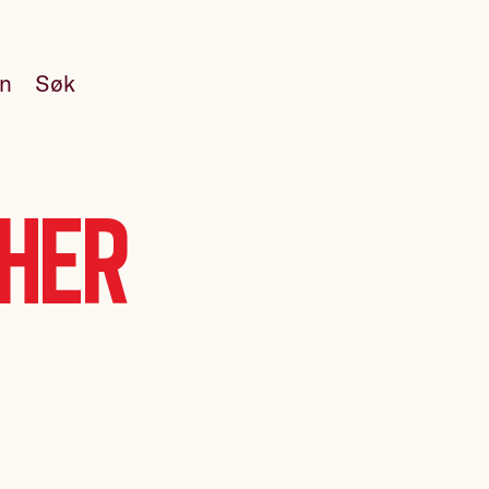
en
Søk
her