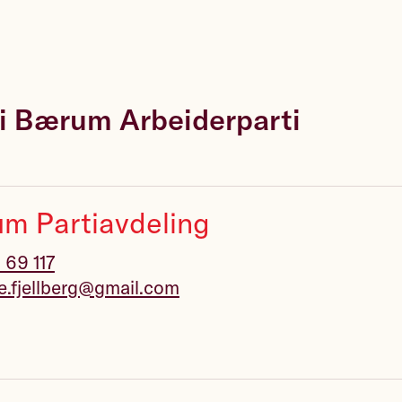
 i Bærum Arbeiderparti
m Partiavdeling
 69 117
e.fjellberg@gmail.com