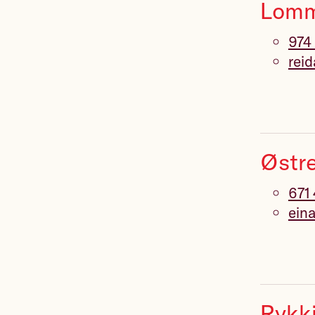
Lomm
974
rei
Østr
671
ein
Rykki