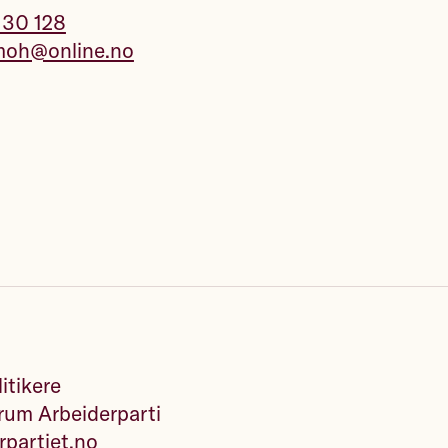
 30 128
moh@online.no
itikere
um Arbeiderparti
rpartiet.no