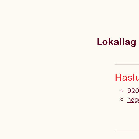
Lokallag
Haslu
920
heg