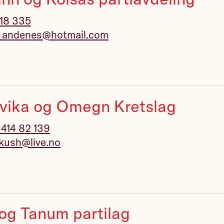
 18 335
f_andenes@hotmail.com
vika og Omegn Kretslag
 414 82 139
kush@live.no
og Tanum partilag