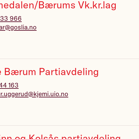
edalen/Bærums Vk.kr.lag
 33 966
dar@goslia.no
e Bærum Partiavdeling
 44 163
ar.uggerud@kjemi.uio.no
nn og Kolsås partiavdeling