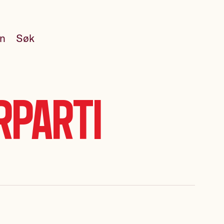
en
Søk
rparti