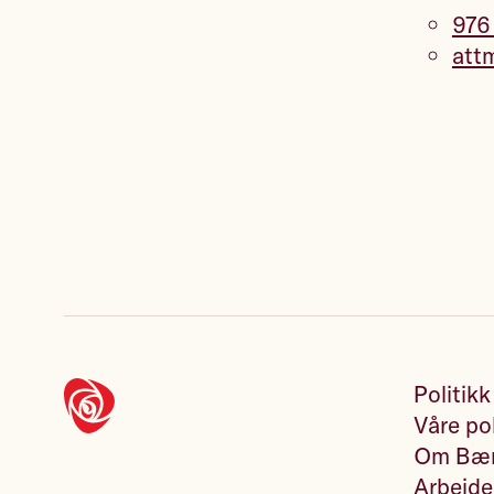
976
att
Politikk
Våre pol
Om Bær
Arbeide